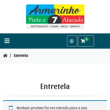
Ir
para
o
conteúdo
0
/
Entretela
Entretela
Nenhum produto foi encontrado para a sua