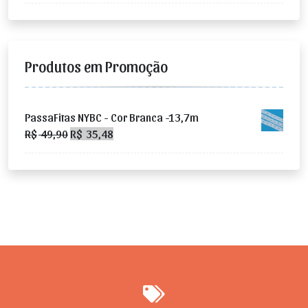
Produtos em Promoção
PassaFitas NYBC - Cor Branca -13,7m
O
O
R$
49,90
R$
35,48
preço
preço
original
atual
era:
é:
R$ 49,90.
R$ 35,48.